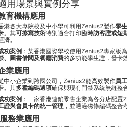
適用場景與實例分享
教育機構應用
香港各大專院校及中小學可利用Zenius2製作
學
卡
。其
可擦寫技術
特別適合打印
臨時訪客證或短
經濟。
成功案例
：某香港國際學校使用Zenius2專家
禁、圖書借閱及餐廳消費
的多功能學生證，發卡效
企業應用
從中小企業到跨國公司，Zenius2能高效製作
員
卡
。其
多種編碼選項
確保與現有門禁系統無縫整
成功案例
：一家香港連鎖零售企業為各分店配置Ze
工證與會員卡的統一管理
，並通過磁條編碼整合
服務業應用