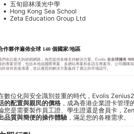
五旬節林漢光中學
Hong Kong Sea School
Zeta Education Group Ltd
合作夥伴遍佈全球
140
個國家
/
地區
我們依託龐大的經銷網路，為您提供各種支持解決方案。
Evolis
在全球擁有
40
模的專案管理，包括本地或國際專案、多網站專案和多語言專案等。公司團隊與
始終保持直接溝通，並以優質的解決方案贏得了廣泛的市場認可。
在數位化與安全識別並重的時代，Evolis Zenius
活的配置與親民的價格
，成為香港企業證卡管理
論您是需要製作員工證、學生證還是會員卡，Zeni
出品質與簡便的操作體驗
，滿足您的各種需求。