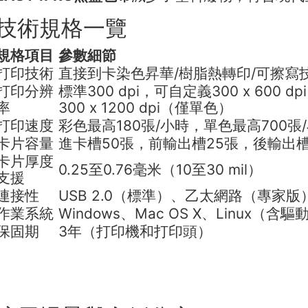
技術規格一覽
規格項目
參數細節
打印技術
直接到卡染色昇華/樹脂熱轉印/可擦寫
打印分辨
標準300 dpi，可自定義300 x 600 
率
300 x 1200 dpi（僅單色）
打印速度
彩色最高180張/小時，單色最高700張
卡片容量
進卡槽50張，前輸出槽25張，後輸出槽
卡片厚度
0.25至0.76毫米（10至30 mil）
支援
連接性
USB 2.0（標準）、乙太網路（專家版
作業系統
Windows、Mac OS X、Linux（含
保固期
3年（打印機和打印頭）