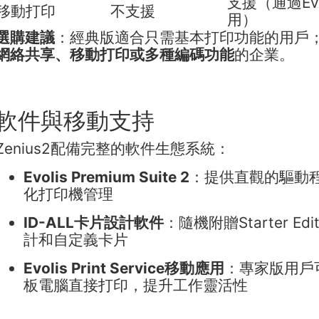
支援（通過Evoli
移動打印
不支援
用）
選購建議
：經典版適合只需基本打印功能的用戶
網絡共享、移動打印或多種編碼功能
的企業。
軟件與移動支持
Zenius2配備完整的軟件生態系統：
Evolis Premium Suite 2
：提供直觀的驅動
化打印機管理
ID-ALL卡片設計軟件
：隨機附贈Starter E
計和自定義卡片
Evolis Print Service移動應用
：專家版用戶
板電腦直接打印，提升工作靈活性