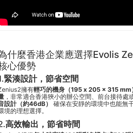
為什麼香港企業應選擇Evolis Ze
核心優勢
1.
緊湊設計，節省空間
Zenius2擁有
輕巧的機身（195 x 205 x 315 
量
，非常適合香港狹小的辦公空間、前台接待處
音設計（約46dB）
確保在安靜的環境中也能無
環境的理想選擇。
2.
高效輸出，節省時間