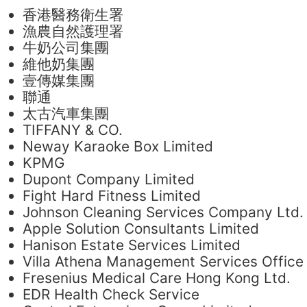
香港醫務衛生署
漁農自然護理署
牛奶公司集團
維他奶集團
壹傳媒集團
聯通
太古汽車集團
TIFFANY & CO.
Neway Karaoke Box Limited
KPMG
Dupont Company Limited
Fight Hard Fitness Limited
Johnson Cleaning Services Company Ltd.
Apple Solution Consultants Limited
Hanison Estate Services Limited
Villa Athena Management Services Office
Fresenius Medical Care Hong Kong Ltd.
EDR Health Check Service