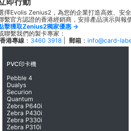
立即行動
選擇Evolis Zenius2，為您的企業打造高效
聯繫官方認證的香港經銷商，安排產品演示與報
點擊獲取Zenius2獨家優惠 →
或聯繫我們的製卡專家：
香港專線
：
3460 3918
|
郵箱
：
info@card-lab
PVC印卡機
Pebble 4
Dualys
Securion
Quantum
Zebra P640i
Zebra P430i
Zebra P330i
Zebra P310i