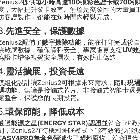
Zenius2提供
每小時高達180張彩色證卡或700
度，大幅提升發卡效率。無論是突發性的大量員
訪客證製作，都能在短時間內輕鬆完成。
3.
先進安全，保護數據
Zenius2配備了
數字擦除功能
，能在打印完成後
除敏感數據，確保資料安全。專家版更支援
UV
為證卡增添視覺安全層次，有效防止偽造。
4.
靈活擴展，投資長遠
模組化設計讓Zenius2可根據未來需求，隨時
現
碼功能
。無論是接觸式芯片、非接觸式智能卡還
鬆整合，保護您的長期投資。
5.
環保節能，降低成本
通過
能源之星(ENERGY STAR)認證
並符合ErP
則，Zenius2在待機和睡眠模式下能有效減少能
EASY4PRO無盒色帶
減少了塑料廢物，符合現代