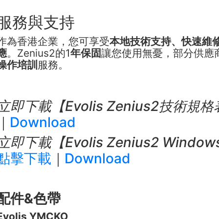
服務與支持
作為香港企業，您可享受
本地技術支持、快速維
應
。Zenius2的1
年保固
讓您使用無憂，部分供應
操作培訓
服務。
立即下載【Evolis Zenius2技術規
｜
Download
立即下載【Evolis Zenius2 Wind
點擊下載
｜
Download
配件&色帶
Evolis YMCKO