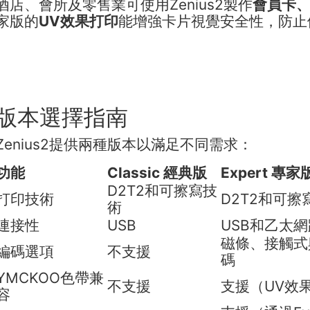
酒店、會所及零售業可使用Zenius2製作
會員卡
家版的
UV效果打印
能增強卡片視覺安全性，防止
版本選擇指南
Zenius2提供兩種版本以滿足不同需求：
功能
Classic 經典版
Expert 專家
D2T2和可擦寫技
打印技術
D2T2和可擦
術
連接性
USB
USB和乙太網
磁條、接觸式
編碼選項
不支援
碼
YMCKOO色帶兼
不支援
支援（UV效
容